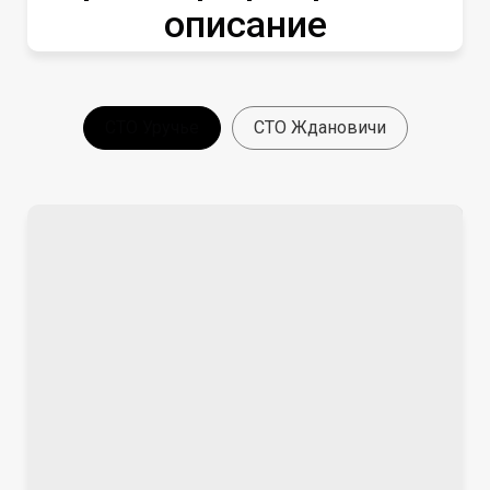
описание
СТО Уручье
СТО Ждановичи