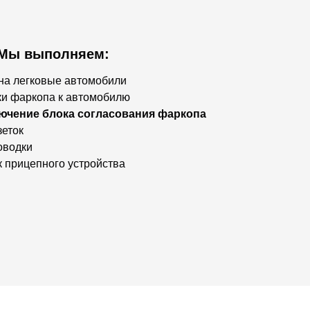
Мы выполняем:
на легковые автомобили
ки фаркопа к автомобилю
лючение блока согласования фаркопа
зеток
оводки
 прицепного устройства