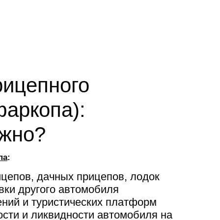
рицепного
фаркопа):
ужно?
па
:
ицепов, дачных прицепов, лодок
вки другого автомобиля
ений и туристических платформ
сти и ликвидности автомобиля на