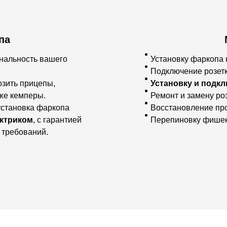
па
нальность вашего
Установку фаркопа 
Подключение розет
озить прицепы,
Установку и подк
аже кемперы.
Ремонт и замену ро
становка фаркопа
Восстановление пр
ктриком
, с гарантией
Перепиновку фишек
 требований.