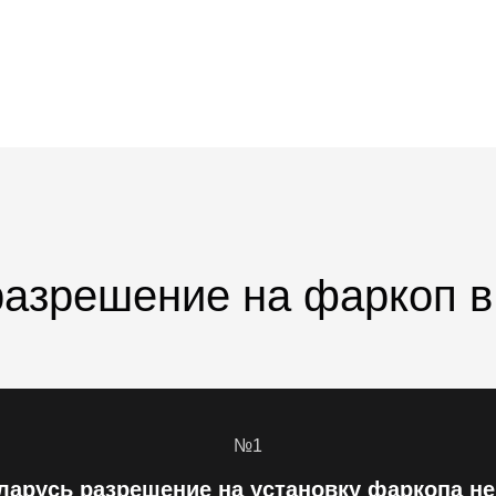
разрешение на фаркоп в
№1
еларусь
разрешение на установку фаркопа не