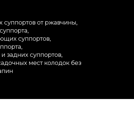
х суппортов от ржавчины,
суппорта,
ющих суппортов,
ппорта,
 и задних суппортов,
адочных мест колодок без
апин