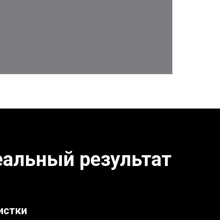
еальный результат
истки