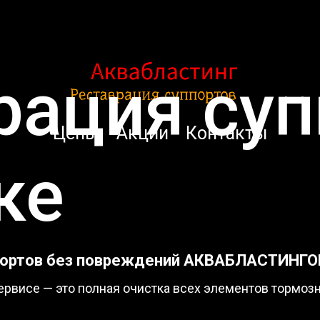
рация су
Цены
Акции
Контакты
ке
ппортов без повреждений АКВАБЛАСТИНГ
рвисе — это полная очистка всех элементов тормоз