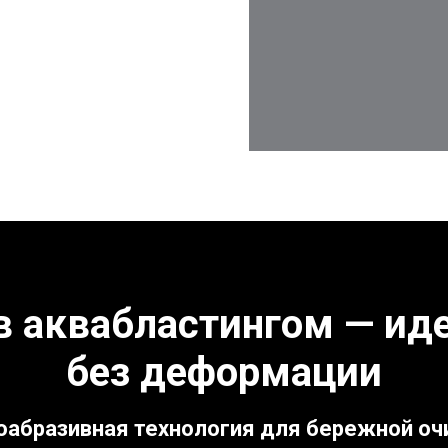
в аквабластингом — ид
без деформации
оабразивная технология для бережной оч