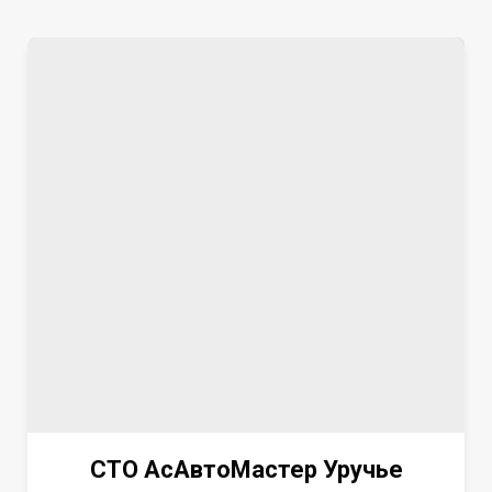
СТО АсАвтоМастер Уручье